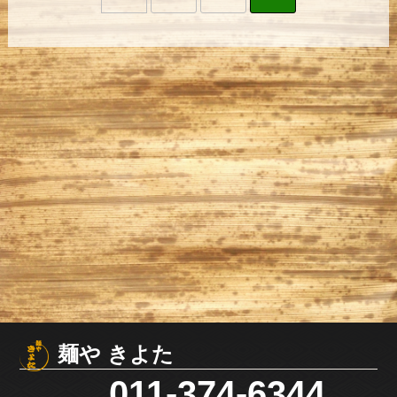
麺や きよた
011-374-6344